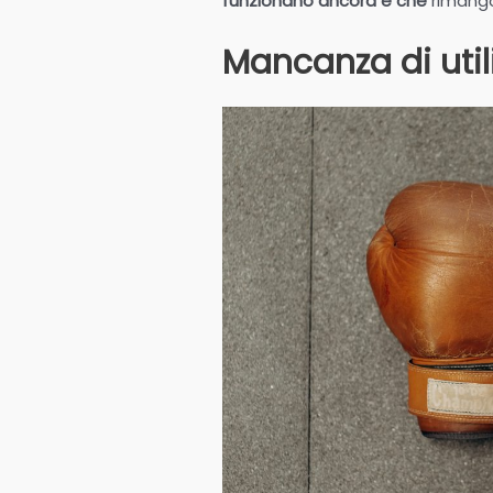
funzionano ancora e che
rimango
Mancanza di util