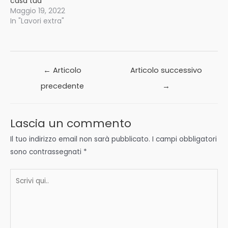
casa tua
Maggio 19, 2022
In "Lavori extra"
Navigazione
←
Articolo
Articolo successivo
articoli
precedente
→
Lascia un commento
Il tuo indirizzo email non sarà pubblicato.
I campi obbligatori
sono contrassegnati
*
Scrivi
qui..