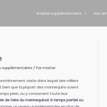
Emplois supplémentaires
Vos ve
e
s supplémentaires
/ Par
master
extrêmement vaste dans lequel des milliers
t bien que la plupart des mannequins soient
emps plein, ou y consacrent toute leur
ble de faire du mannequinat à temps partiel ou
 gagner un revenu supplémentaire en plus de