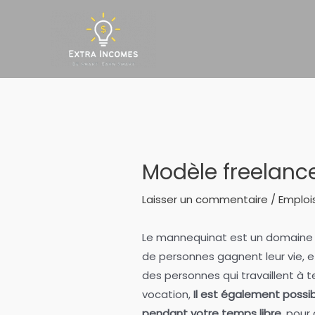
Aller
au
contenu
Modèle freelanc
Laisser un commentaire
/
Emploi
Le mannequinat est un domaine 
de personnes gagnent leur vie, e
des personnes qui travaillent à t
vocation,
Il est également possi
pendant votre temps libre
, pour