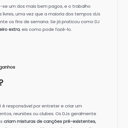
u-se um dos mais bem pagos, e o trabalho
s livres, uma vez que a maioria dos tempos dJs
te os fins de semana. Se já praticou como DJ
iro extra
, eis como pode fazê-lo.
 ganhos
?
 responsável por entreter e criar um
ntos, reuniões ou clubes. Os DJs geralmente
as
criam misturas de canções pré-existentes,