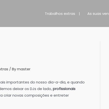
Trabalhos extras
As suas ve
xtras
/ By
master
is importantes do nosso dia-a-dia, e quando
emos deixar os DJs de lado,
profissionais
a criar novas composições e entreter