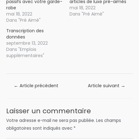
passifs avec votre garde-
articles de luxe pré-aimés
robe
mai 18, 2022
mai 18, 2022
Dans "Pré Aimé"
Dans "Pré Aimé"
Transcription des
données
septembre 13, 2022
Dans "Emplois
supplémentaires"
Navigation
←
Article précédent
Article suivant
→
de
l’article
Laisser un commentaire
Votre adresse e-mail ne sera pas publiée.
Les champs
obligatoires sont indiqués avec
*