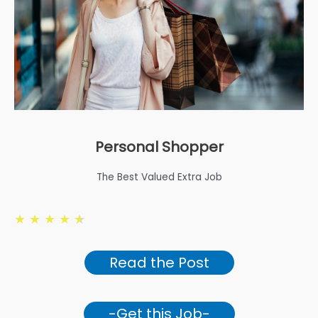
Personal Shopper
The Best Valued Extra Job
★
★
★
★
★
Read the Post
-Get this Job-