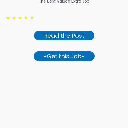
The Best Valued Extra Job
★
★
★
★
★
Read the Post
-Get this Job-