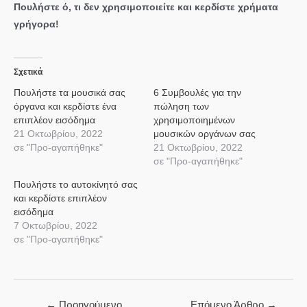
Πουλήστε ό, τι δεν χρησιμοποιείτε και κερδίστε χρήματα
γρήγορα!
Σχετικά
Πουλήστε τα μουσικά σας
6 Συμβουλές για την
όργανα και κερδίστε ένα
πώληση των
επιπλέον εισόδημα
χρησιμοποιημένων
21 Οκτωβρίου, 2022
μουσικών οργάνων σας
σε "Προ-αγαπήθηκε"
21 Οκτωβρίου, 2022
σε "Προ-αγαπήθηκε"
Πουλήστε το αυτοκίνητό σας
και κερδίστε επιπλέον
εισόδημα
7 Οκτωβρίου, 2022
σε "Προ-αγαπήθηκε"
Πλοήγηση
←
Προηγούμενο
Επόμενο Άρθρο
→