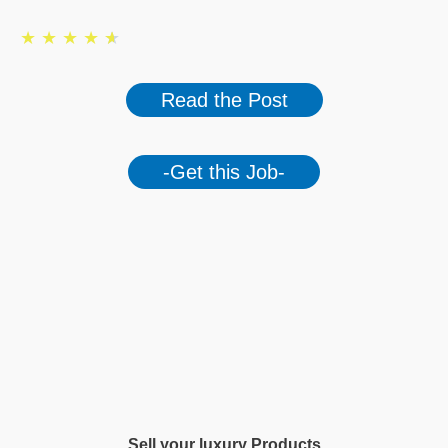
★
★
★
★
★
Read the Post
-Get this Job-
Sell your luxury Products