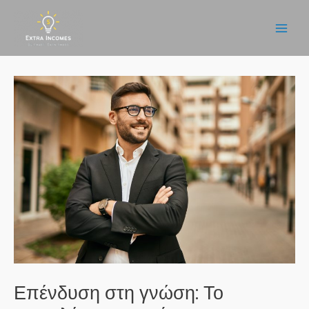
Μετάβαση
στο
Main
περιεχόμενο
Men
Επένδυση στη γνώση: Το