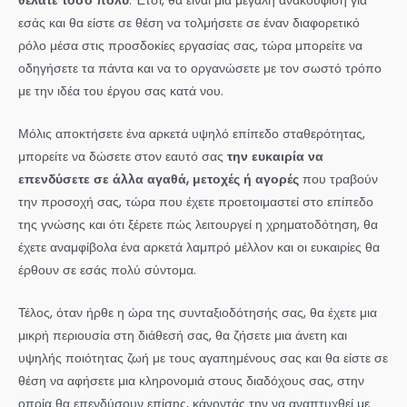
θέλατε τόσο πολύ
. Έτσι, θα είναι μια μεγάλη ανακούφιση για
εσάς και θα είστε σε θέση να τολμήσετε σε έναν διαφορετικό
ρόλο μέσα στις προσδοκίες εργασίας σας, τώρα μπορείτε να
οδηγήσετε τα πάντα και να το οργανώσετε με τον σωστό τρόπο
με την ιδέα του έργου σας κατά νου.
Μόλις αποκτήσετε ένα αρκετά υψηλό επίπεδο σταθερότητας,
μπορείτε να δώσετε στον εαυτό σας
την ευκαιρία να
επενδύσετε σε άλλα αγαθά, μετοχές ή αγορές
που τραβούν
την προσοχή σας, τώρα που έχετε προετοιμαστεί στο επίπεδο
της γνώσης και ότι ξέρετε πώς λειτουργεί η χρηματοδότηση, θα
έχετε αναμφίβολα ένα αρκετά λαμπρό μέλλον και οι ευκαιρίες θα
έρθουν σε εσάς πολύ σύντομα.
Τέλος, όταν ήρθε η ώρα της συνταξιοδότησής σας, θα έχετε μια
μικρή περιουσία στη διάθεσή σας, θα ζήσετε μια άνετη και
υψηλής ποιότητας ζωή με τους αγαπημένους σας και θα είστε σε
θέση να αφήσετε μια κληρονομιά στους διαδόχους σας, στην
οποία θα επενδύσουν επίσης, κάνοντάς την να αναπτυχθεί με