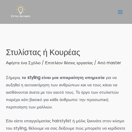
Μετάβαση
στο
Main
περιεχόμενο
Men
Στυλίστας ή Κουρέας
Αφήστε ένα Σχόλιο
/
Επιπλέον θέσεις εργασίας
/ Από
master
Σήμερα,
το styling είναι μια απαραίτητη υπηρεσία
για να
αυξηθεί η αυτοεκτίμηση των ανθρώπων και να τους κάνει να
αισθάνονται άνετα με τον εαυτό τους. Το έργο των στυλιστών
παρέχει κάτι βασικό για κάθε άνθρωπο: την προσωπική
περιποίηση των μαλλιών.
Εάν είστε επαγγελματίας hairstylist ή μόλις ξεκινάτε στον κόσμο
του styling, θέλουμε να σας δείξουμε πώς μπορείτε να κερδίσετε