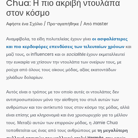
Chua: Η πιο ακριβή ντουλάπα
στον κόσμο
Αφήστε ένα Σχόλιο
/
Προ-αγαπήθηκε
/ Από
master
Αναμφίβολα, τα είδη πολυτελείας έχουν γίνει
οι ασφαλέστερες
και πιο κερδοφόρες επενδύσεις των τελευταίων χρόνων
και
μαζί τους, οι influencers και οι
socialités
έχουν εκμεταλλευτεί
την ευκαιρία να χτίσουν την ντουλάπα των ονείρων τους, με
ρούχα από όλους τους οίκους μόδας, αξίας εκατοντάδων
χιλιάδων δολαρίων.
Αυτός είναι ο τρόπος με τον οποίο αυτές οι ντουλάπες δεν
αντιπροσωπεύουν μόνο την αίσθηση του στυλ αυτών των
ανθρώπων και τον αντίκτυπό τους στον κόσμο της μόδας, αλλά
είναι επίσης μια κληρονομιά και ένα χρυσωρυχείο για το μέλλον
τους. Μεταξύ αυτών των επιρροών μόδας, η Jamie Chua
τοποθετείται ως ένας από τους ανθρώπους με
τη μεγαλύτερη