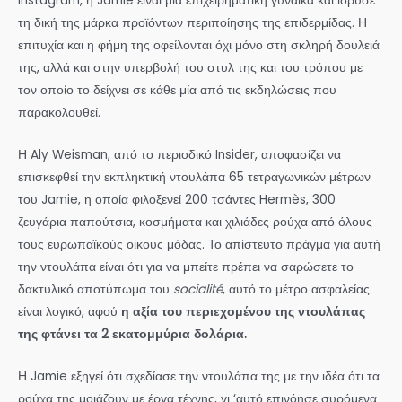
Instagram, η Jamie είναι μια επιχειρηματική γυναίκα και ίδρυσε
τη δική της μάρκα προϊόντων περιποίησης της επιδερμίδας. Η
επιτυχία και η φήμη της οφείλονται όχι μόνο στη σκληρή δουλειά
της, αλλά και στην υπερβολή του στυλ της και του τρόπου με
τον οποίο το δείχνει σε κάθε μία από τις εκδηλώσεις που
παρακολουθεί.
Η Aly Weisman, από το περιοδικό Insider, αποφασίζει να
επισκεφθεί την εκπληκτική ντουλάπα 65 τετραγωνικών μέτρων
του Jamie, η οποία φιλοξενεί 200 τσάντες Hermès, 300
ζευγάρια παπούτσια, κοσμήματα και χιλιάδες ρούχα από όλους
τους ευρωπαϊκούς οίκους μόδας. Το απίστευτο πράγμα για αυτή
την ντουλάπα είναι ότι για να μπείτε πρέπει να σαρώσετε το
δακτυλικό αποτύπωμα του
socialité
, αυτό το μέτρο ασφαλείας
είναι λογικό, αφού
η αξία του περιεχομένου της ντουλάπας
της φτάνει τα 2 εκατομμύρια δολάρια.
Η Jamie εξηγεί ότι σχεδίασε την ντουλάπα της με την ιδέα ότι τα
ρούχα της μοιάζουν με έργα τέχνης, γι ‘αυτό επινόησε συρόμενα