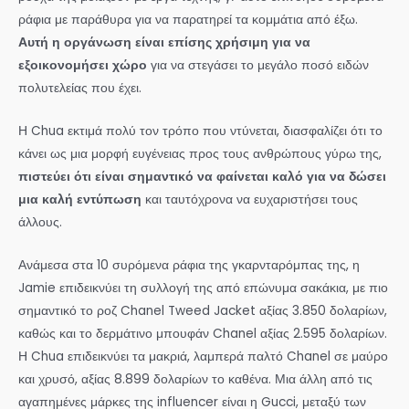
ράφια με παράθυρα για να παρατηρεί τα κομμάτια από έξω.
Αυτή η οργάνωση είναι επίσης χρήσιμη για να
εξοικονομήσει χώρο
για να στεγάσει το μεγάλο ποσό ειδών
πολυτελείας που έχει.
Η Chua εκτιμά πολύ τον τρόπο που ντύνεται, διασφαλίζει ότι το
κάνει ως μια μορφή ευγένειας προς τους ανθρώπους γύρω της,
πιστεύει ότι είναι σημαντικό να φαίνεται καλό για να δώσει
μια καλή εντύπωση
και ταυτόχρονα να ευχαριστήσει τους
άλλους.
Ανάμεσα στα 10 συρόμενα ράφια της γκαρνταρόμπας της, η
Jamie επιδεικνύει τη συλλογή της από επώνυμα σακάκια, με πιο
σημαντικό το ροζ Chanel Tweed Jacket αξίας 3.850 δολαρίων,
καθώς και το δερμάτινο μπουφάν Chanel αξίας 2.595 δολαρίων.
Η Chua επιδεικνύει τα μακριά, λαμπερά παλτό Chanel σε μαύρο
και χρυσό, αξίας 8.899 δολαρίων το καθένα. Μια άλλη από τις
αγαπημένες μάρκες της influencer είναι η Gucci, μεταξύ των