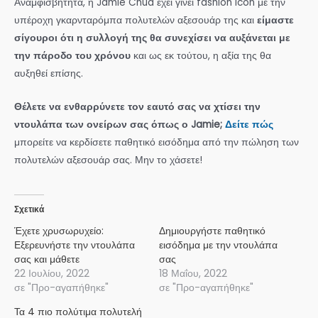
Αναμφισβήτητα, η Jamie Chua έχει γίνει fashion icon με την
υπέροχη γκαρνταρόμπα πολυτελών αξεσουάρ της και
είμαστε
σίγουροι ότι η συλλογή της θα συνεχίσει να αυξάνεται με
την πάροδο του χρόνου
και ως εκ τούτου, η αξία της θα
αυξηθεί επίσης.
Θέλετε να ενθαρρύνετε τον εαυτό σας να χτίσει την
ντουλάπα των ονείρων σας όπως ο Jamie;
Δείτε πώς
μπορείτε να κερδίσετε παθητικό εισόδημα από την πώληση των
πολυτελών αξεσουάρ σας. Μην το χάσετε!
Σχετικά
Έχετε χρυσωρυχείο:
Δημιουργήστε παθητικό
Εξερευνήστε την ντουλάπα
εισόδημα με την ντουλάπα
σας και μάθετε
σας
22 Ιουλίου, 2022
18 Μαΐου, 2022
σε "Προ-αγαπήθηκε"
σε "Προ-αγαπήθηκε"
Τα 4 πιο πολύτιμα πολυτελή