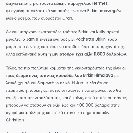
δείχνει επίσης μια τσάντα ειδικής παραγγελίας Hermès,
φτιαγμένη αποκλειστικά για αυτήν, είναι ένα Birkin με κεντημένο
ινδικό μοτίβο, που ονομάζεται Oran.
Αν και υπάρχουν εκατοντάδες τσάντες Birkin και Kelly αρκετά
μεγάλες, ο Jamie εκθέτει ένα ροζ μίνι Pochette Birkin, τόσο
μικρό που δεν της επιτρέπει να αποθηκεύσει τα υπάρχοντά της,
αλλά εκπληκτικά
αυτή η μινιατούρα έχει αξία 11.800 δολαρίων.
Τέλος, τα πιο πολύτιμα κομμάτια της γκαρνταρόμπας της είναι οι
τρεις
δερμάτινες τσάντες κροκόδειλου Birkin Himalaya
με
λευκό χρυσό και διαμαντένιο υλικό. Η Jamie λέει ότι σε
περίπτωση πυρκαγιάς, αυτές οι τσάντες είναι οι μόνες που θα
έσωζε από την ντουλάπα της, και δικαίως, αφού αυτές οι τσάντες
μπορούν να φτάσουν σε αξία έως και 400.000 δολάρια στην
αγορά μεταπώλησης και ειδικά στον οίκο δημοπρασιών
Christie’s.