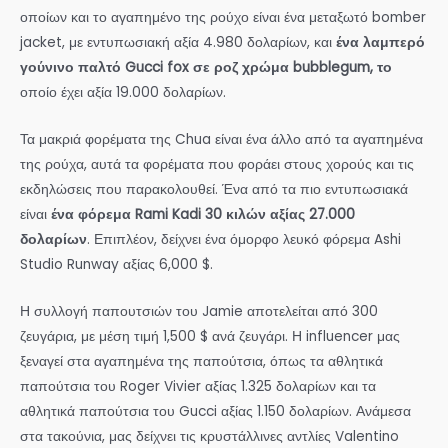
οποίων και το αγαπημένο της ρούχο είναι ένα μεταξωτό bomber
jacket, με εντυπωσιακή αξία 4.980 δολαρίων, και
ένα λαμπερό
γούνινο παλτό Gucci fox σε ροζ χρώμα bubblegum, το
οποίο έχει αξία 19.000 δολαρίων.
Τα μακριά φορέματα της Chua είναι ένα άλλο από τα αγαπημένα
της ρούχα, αυτά τα φορέματα που φοράει στους χορούς και τις
εκδηλώσεις που παρακολουθεί. Ένα από τα πιο εντυπωσιακά
είναι
ένα φόρεμα Rami Kadi 30 κιλών αξίας 27.000
δολαρίων
. Επιπλέον, δείχνει ένα όμορφο λευκό φόρεμα Ashi
Studio Runway αξίας 6,000 $.
Η συλλογή παπουτσιών του Jamie αποτελείται από 300
ζευγάρια, με μέση τιμή 1,500 $ ανά ζευγάρι. Η influencer μας
ξεναγεί στα αγαπημένα της παπούτσια, όπως τα αθλητικά
παπούτσια του Roger Vivier αξίας 1.325 δολαρίων και τα
αθλητικά παπούτσια του Gucci αξίας 1.150 δολαρίων. Ανάμεσα
στα τακούνια, μας δείχνει τις κρυστάλλινες αντλίες Valentino