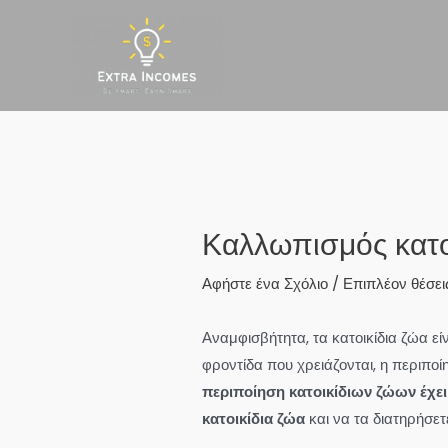
Μετάβαση
στο
περιεχόμενο
Καλλωπισμός κατο
Αφήστε ένα Σχόλιο
/
Επιπλέον θέσει
Αναμφισβήτητα, τα κατοικίδια ζώα είν
φροντίδα που χρειάζονται, η περιποί
περιποίηση κατοικίδιων ζώων έχει 
κατοικίδια ζώα
και να τα διατηρήσε