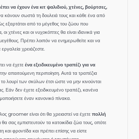
πει να έχουν ένα κιτ ψαλιδιού, χτένες, βούρτσες,
να κάνουν σωστά τη δουλειά τους και κάθε ένα από
αθώς εξαρτάται από το μέγεθος του ζώου που
, οι χτένες και οι νυχοκόπτες θα είναι ιδανικά για
 μεγέθους. Πρέπει λοιπόν να ενημερωθείτε και να
 εργαλεία χρειάζεστε.
ει να έχετε
ένα εξειδικευμένο τραπέζι για να
 την απαιτούμενη περιποίηση. Αυτά τα τραπέζια
 το λουρί των σκύλων έτσι ώστε να μην κινούνται
. Εάν δεν έχετε εξειδικευμένο τραπέζι, κανένα
μοποιήσετε έναν κανονικό πίνακα.
λος groomer είναι ότι θα χρειαστεί να έχετε
πολλή
ι θα σας εμπιστευτούν τα κατοικίδια ζώα τους, οπότε
η και φροντίδα και πρέπει επίσης να είστε