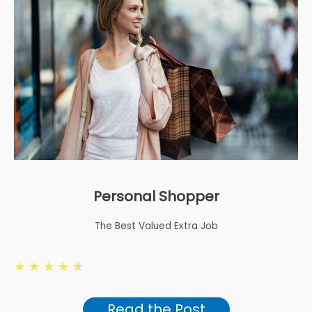
Personal Shopper
The Best Valued Extra Job
★
★
★
★
★
Read the Post