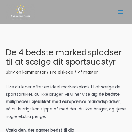
Gå
til
Main
indholdet
Men
De 4 bedste markedspladser
til at sælge dit sportsudstyr
Skriv en kommentar
/
Pre elskede
/ Af
master
Hvis du leder efter en ideel markedsplads til at sælge de
sportsartikler, du ikke bruger, vil vi her vise dig
de bedste
muligheder i øjeblikket med europæiske markedspladser
,
så du hurtigt kan slippe af med det, du ikke bruger, og tjene
nogle ekstra penge.
Vælg den, der passer bedst til dig!